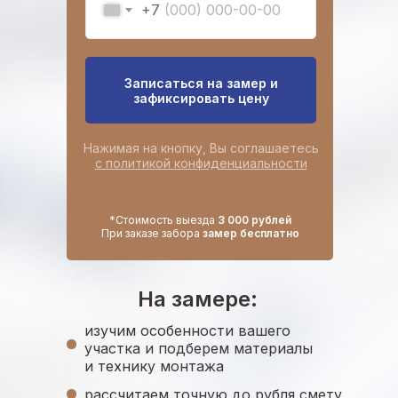
+7
Записаться на замер и
зафиксировать цену
Нажимая на кнопку, Вы соглашаетесь
с политикой конфиденциальности
*Стоимость выезда
3 000 рублей
При заказе забора
замер бесплатно
На замере:
изучим особенности вашего
участка и подберем материалы
и технику монтажа
рассчитаем точную до рубля смету