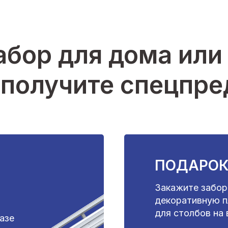
абор для дома или 
 получите спецпр
ПОДАРОК
Закажите забор
декоративную пл
для столбов на
казе