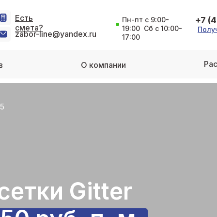
Есть
+7 (
Пн-пт с 9:00-
смета?
19:00 Сб с 10:00-
Полу
zabor-line@yandex.ru
17:00
Рас
в
О компании
05
етки Gitter