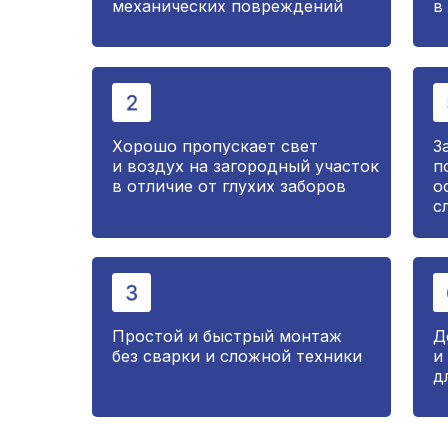
механических повреждений
в
Хорошо пропускает свет
З
и воздух на загородный участок
п
в отличие от глухих заборов
о
с
Простой и быстрый монтаж
Д
без сварки и сложной техники
и
д