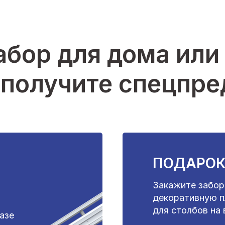
абор для дома или 
 получите спецпр
ПОДАРОК
Закажите забор
декоративную пл
для столбов на
казе